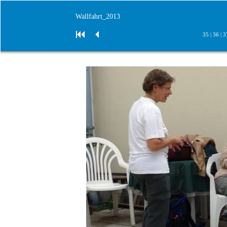
Wallfahrt_2013
35
|
36
|
3