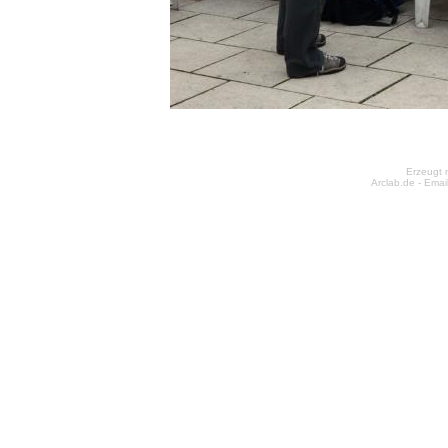
Erzeugt 
Arclab.de -
Emai