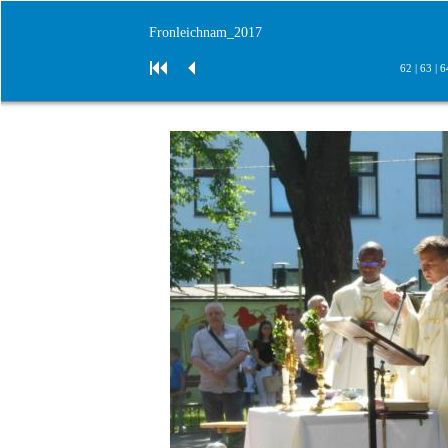
Fronleichnam_2017
62
|
63
|
6