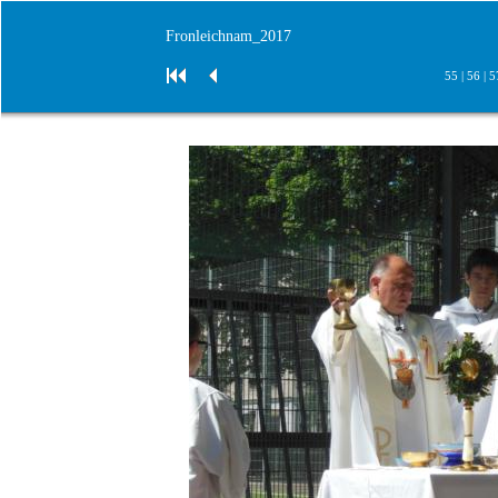
Fronleichnam_2017
55
|
56
|
5