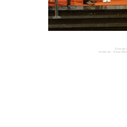
Erzeugt 
Arclab.de -
Email Mar