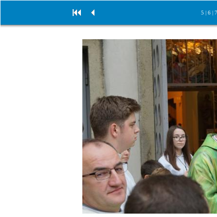
5
|
6
|